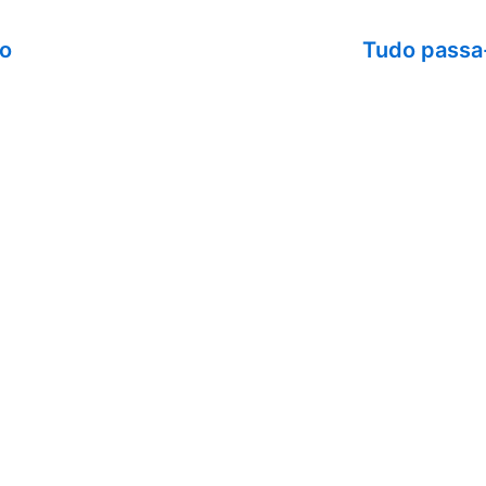
ão
Tudo passa-