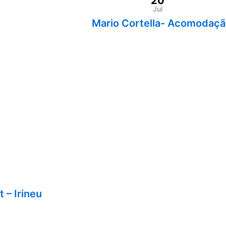
20
Jul
Mario Cortella- Acomodaç
 – Irineu