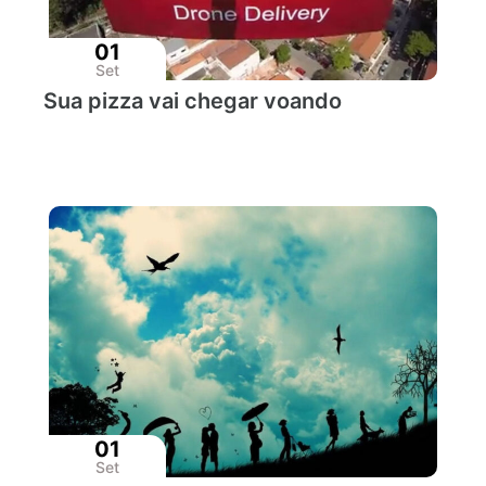
01
Set
Sua pizza vai chegar voando
01
Set