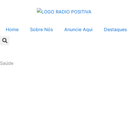
Ir
para
o
conteúdo
Home
Sobre Nós
Anuncie Aqui
Destaques
Saúde