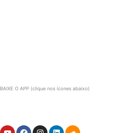
BAIXE O APP (clique nos ícones abaixo)
Y
F
I
L
S