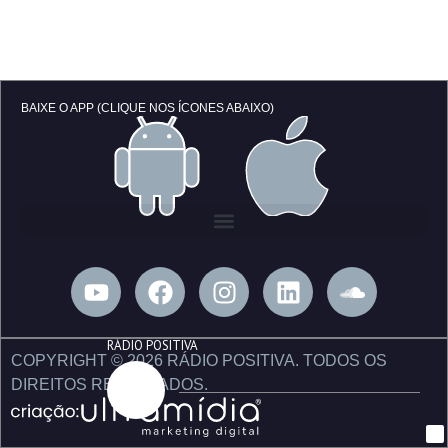
BAIXE O APP (CLIQUE NOS ÍCONES ABAIXO)
Y
F
I
L
S
o
a
n
i
o
u
c
s
n
u
RÁDIO POSITIVA
t
e
t
k
n
COPYRIGHT © 2026 RÁDIO POSITIVA. TODOS OS
u
b
a
e
d
DIREITOS RESERVADOS.
b
o
g
d
c
e
o
r
i
l