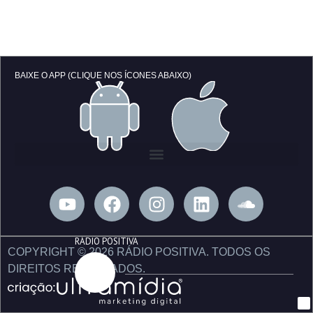
BAIXE O APP (CLIQUE NOS ÍCONES ABAIXO)
Y
F
I
L
S
o
a
n
i
o
u
c
s
n
u
RÁDIO POSITIVA
t
e
t
k
n
COPYRIGHT © 2026 RÁDIO POSITIVA. TODOS OS
u
b
a
e
d
DIREITOS RESERVADOS.
b
o
g
d
c
e
o
r
i
l