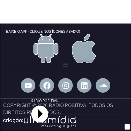
BAIXE O APP (CLIQUE NOS ÍCONES ABAIXO)
Y
F
I
L
S
o
a
n
i
o
u
c
s
n
u
RÁDIO POSITIVA
t
e
t
k
n
COPYRIGHT © 2026 RÁDIO POSITIVA. TODOS OS
u
b
a
e
d
DIREITOS RESERVADOS.
b
o
g
d
c
e
o
r
i
l