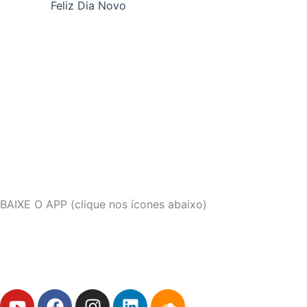
Feliz Dia Novo
BAIXE O APP (clique nos ícones abaixo)
Y
F
I
L
S