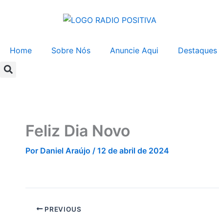
Ir
para
o
conteúdo
Home
Sobre Nós
Anuncie Aqui
Destaques
Feliz Dia Novo
Por
Daniel Araújo
/
12 de abril de 2024
PREVIOUS