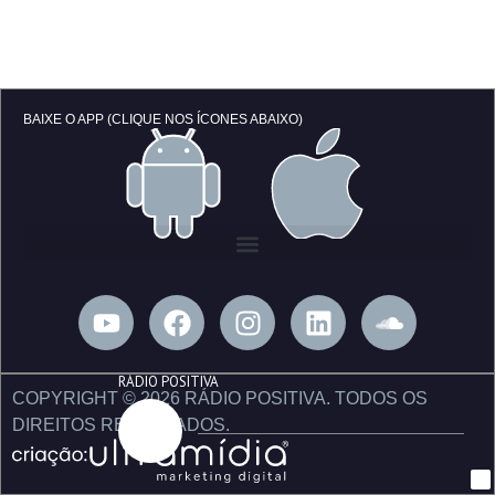
BAIXE O APP (CLIQUE NOS ÍCONES ABAIXO)
Y
F
I
L
S
o
a
n
i
o
u
c
s
n
u
RÁDIO POSITIVA
t
e
t
k
n
COPYRIGHT © 2026 RÁDIO POSITIVA. TODOS OS
u
b
a
e
d
DIREITOS RESERVADOS.
b
o
g
d
c
e
o
r
i
l