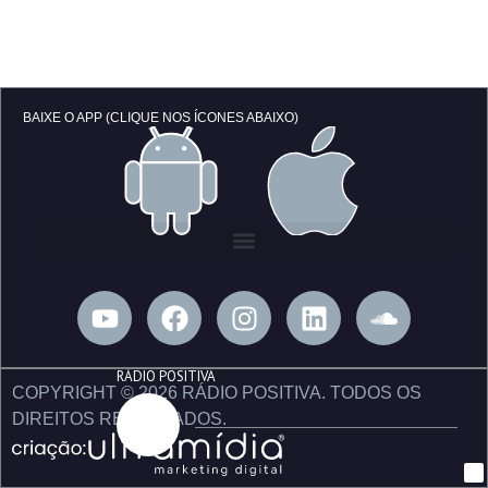
BAIXE O APP (CLIQUE NOS ÍCONES ABAIXO)
Y
F
I
L
S
o
a
n
i
o
u
c
s
n
u
RÁDIO POSITIVA
t
e
t
k
n
COPYRIGHT © 2026 RÁDIO POSITIVA. TODOS OS
u
b
a
e
d
DIREITOS RESERVADOS.
b
o
g
d
c
e
o
r
i
l