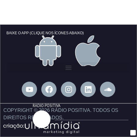
BAIXE O APP (CLIQUE NOS ÍCONES ABAIXO)
Y
F
I
L
S
o
a
n
i
o
u
c
s
n
u
RÁDIO POSITIVA
t
e
t
k
n
COPYRIGHT © 2026 RÁDIO POSITIVA. TODOS OS
u
b
a
e
d
DIREITOS RESERVADOS.
b
o
g
d
c
e
o
r
i
l