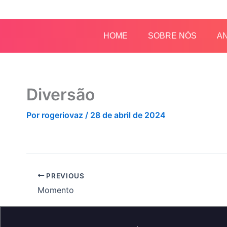
Ir
para
o
HOME
SOBRE NÓS
AN
conteúdo
Diversão
Por
rogeriovaz
/
28 de abril de 2024
PREVIOUS
Momento