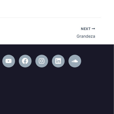
NEXT
Grandeza
Y
F
I
L
S
o
a
n
i
o
u
c
s
n
u
t
e
t
k
n
u
b
a
e
d
b
o
g
d
c
e
o
r
i
l
k
a
n
o
m
u