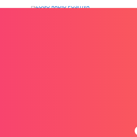
Ir
para
o
conteúdo