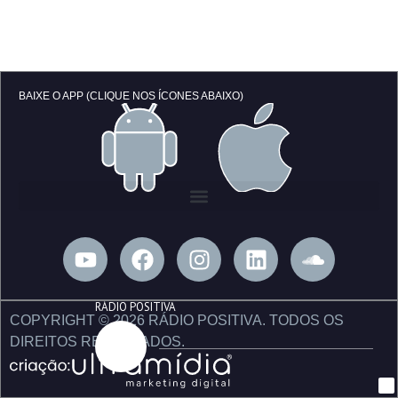
BAIXE O APP (CLIQUE NOS ÍCONES ABAIXO)
Y
F
I
L
S
o
a
n
i
o
u
c
s
n
u
RÁDIO POSITIVA
t
e
t
k
n
COPYRIGHT © 2026 RÁDIO POSITIVA. TODOS OS
u
b
a
e
d
DIREITOS RESERVADOS.
b
o
g
d
c
e
o
r
i
l