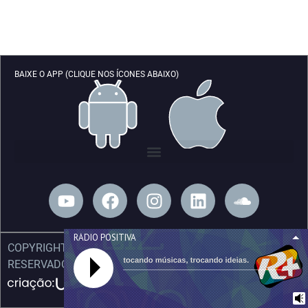
BAIXE O APP (CLIQUE NOS ÍCONES ABAIXO)
Y
F
I
L
S
o
a
n
i
o
u
c
s
n
u
RÁDIO POSITIVA
t
e
t
k
n
COPYRIGHT © 2026 RÁDIO POSITIVA. TODOS OS DIREITOS
u
b
a
e
d
RESERVADOS.
b
o
g
d
c
e
o
r
i
l