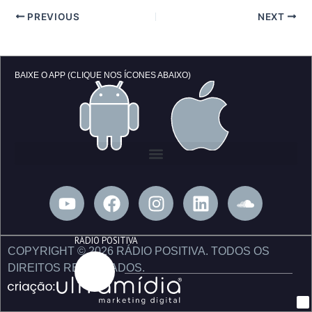
PREVIOUS
NEXT
BAIXE O APP (CLIQUE NOS ÍCONES ABAIXO)
Y
F
I
L
S
o
a
n
i
o
u
c
s
n
u
RÁDIO POSITIVA
t
e
t
k
n
COPYRIGHT © 2026 RÁDIO POSITIVA. TODOS OS
u
b
a
e
d
DIREITOS RESERVADOS.
b
o
g
d
c
e
o
r
i
l