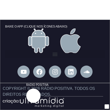
BAIXE O APP (CLIQUE NOS ÍCONES ABAIXO)
Y
F
I
L
S
o
a
n
i
o
u
c
s
n
u
RÁDIO POSITIVA
t
e
t
k
n
COPYRIGHT © 2026 RÁDIO POSITIVA. TODOS OS
u
b
a
e
d
DIREITOS RESERVADOS.
b
o
g
d
c
e
o
r
i
l