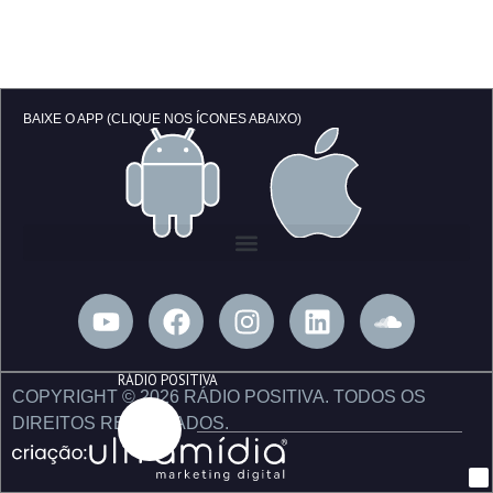
BAIXE O APP (CLIQUE NOS ÍCONES ABAIXO)
Y
F
I
L
S
o
a
n
i
o
u
c
s
n
u
RÁDIO POSITIVA
t
e
t
k
n
COPYRIGHT © 2026 RÁDIO POSITIVA. TODOS OS
u
b
a
e
d
DIREITOS RESERVADOS.
b
o
g
d
c
e
o
r
i
l