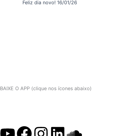
Feliz dia novo! 16/01/26
BAIXE O APP (clique nos ícones abaixo)
Y
F
I
L
S