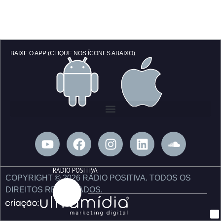
BAIXE O APP (CLIQUE NOS ÍCONES ABAIXO)
Y
F
I
L
S
o
a
n
i
o
u
c
s
n
u
RÁDIO POSITIVA
t
e
t
k
n
COPYRIGHT © 2026 RÁDIO POSITIVA. TODOS OS
u
b
a
e
d
DIREITOS RESERVADOS.
b
o
g
d
c
e
o
r
i
l