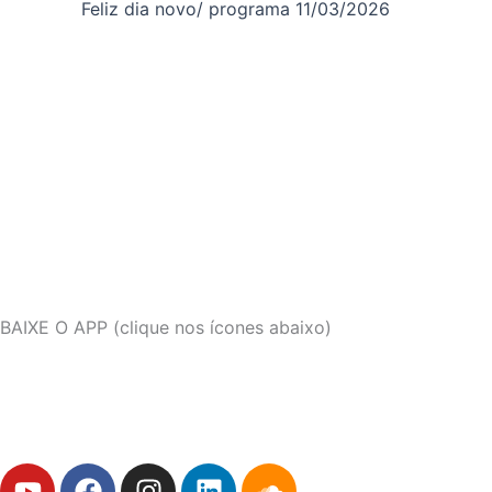
Feliz dia novo/ programa 11/03/2026
BAIXE O APP (clique nos ícones abaixo)
Y
F
I
L
S