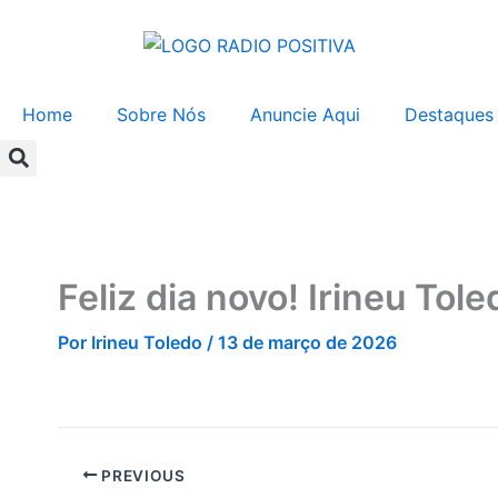
Ir
para
o
conteúdo
Home
Sobre Nós
Anuncie Aqui
Destaques
Feliz dia novo! Irineu To
Por
Irineu Toledo
/
13 de março de 2026
PREVIOUS