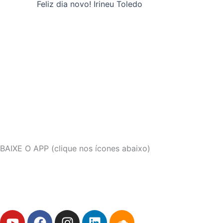
Feliz dia novo! Irineu Toledo
BAIXE O APP (clique nos ícones abaixo)
Y
F
I
L
S