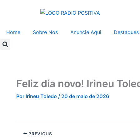
Ir
para
o
conteúdo
Home
Sobre Nós
Anuncie Aqui
Destaques
Feliz dia novo! Irineu To
Por
Irineu Toledo
/
20 de maio de 2026
PREVIOUS