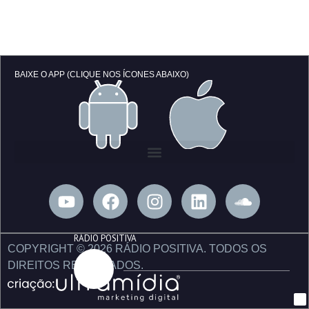
BAIXE O APP (CLIQUE NOS ÍCONES ABAIXO)
Y
F
I
L
S
o
a
n
i
o
u
c
s
n
u
RÁDIO POSITIVA
t
e
t
k
n
COPYRIGHT © 2026 RÁDIO POSITIVA. TODOS OS
u
b
a
e
d
DIREITOS RESERVADOS.
b
o
g
d
c
e
o
r
i
l