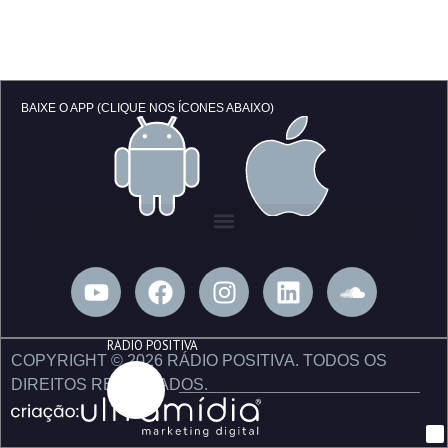
BAIXE O APP (CLIQUE NOS ÍCONES ABAIXO)
Y
F
I
L
S
o
a
n
i
o
u
c
s
n
u
RÁDIO POSITIVA
t
e
t
k
n
COPYRIGHT © 2026 RÁDIO POSITIVA. TODOS OS
u
b
a
e
d
DIREITOS RESERVADOS.
b
o
g
d
c
e
o
r
i
l