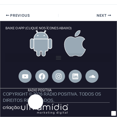
PREVIOUS
NEXT
BAIXE O APP (CLIQUE NOS ÍCONES ABAIXO)
Y
F
I
L
S
o
a
n
i
o
u
c
s
n
u
RÁDIO POSITIVA
t
e
t
k
n
COPYRIGHT © 2026 RÁDIO POSITIVA. TODOS OS
u
b
a
e
d
DIREITOS RESERVADOS.
b
o
g
d
c
e
o
r
i
l