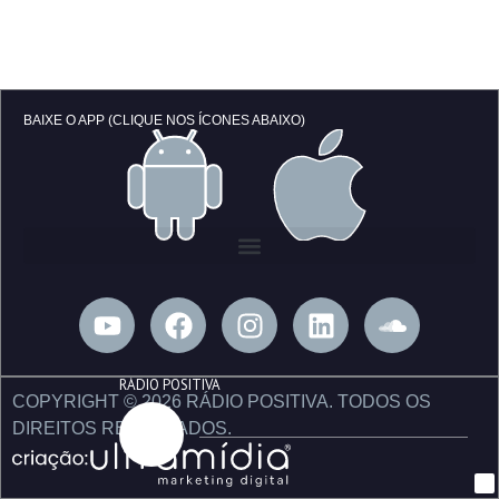
BAIXE O APP (CLIQUE NOS ÍCONES ABAIXO)
Y
F
I
L
S
o
a
n
i
o
u
c
s
n
u
RÁDIO POSITIVA
t
e
t
k
n
COPYRIGHT © 2026 RÁDIO POSITIVA. TODOS OS
u
b
a
e
d
DIREITOS RESERVADOS.
b
o
g
d
c
e
o
r
i
l