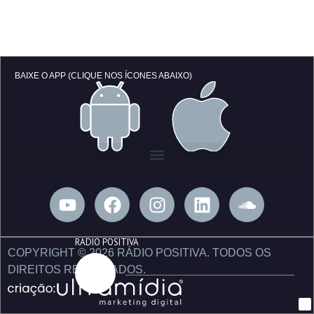
BAIXE O APP (CLIQUE NOS ÍCONES ABAIXO)
Y
F
I
L
S
o
a
n
i
o
u
c
s
n
u
RÁDIO POSITIVA
t
e
t
k
n
COPYRIGHT © 2026 RÁDIO POSITIVA. TODOS OS
u
b
a
e
d
DIREITOS RESERVADOS.
b
o
g
d
c
e
o
r
i
l