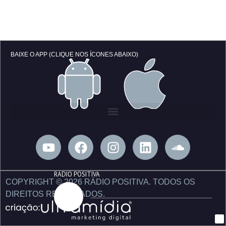
BAIXE O APP (CLIQUE NOS ÍCONES ABAIXO)
Y
F
I
L
S
o
a
n
i
o
u
c
s
n
u
RÁDIO POSITIVA
t
e
t
k
n
COPYRIGHT © 2026 RÁDIO POSITIVA. TODOS OS
u
b
a
e
d
DIREITOS RESERVADOS.
b
o
g
d
c
e
o
r
i
l