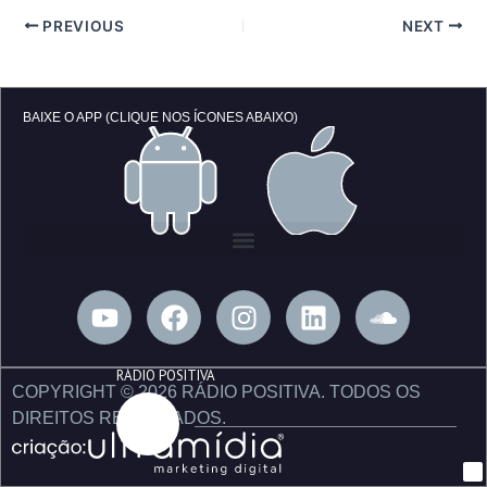
PREVIOUS
NEXT
BAIXE O APP (CLIQUE NOS ÍCONES ABAIXO)
Y
F
I
L
S
o
a
n
i
o
u
c
s
n
u
RÁDIO POSITIVA
t
e
t
k
n
COPYRIGHT © 2026 RÁDIO POSITIVA. TODOS OS
u
b
a
e
d
DIREITOS RESERVADOS.
b
o
g
d
c
e
o
r
i
l