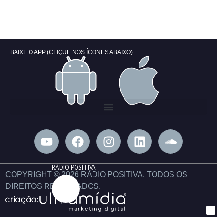
BAIXE O APP (CLIQUE NOS ÍCONES ABAIXO)
Y
F
I
L
S
o
a
n
i
o
u
c
s
n
u
RÁDIO POSITIVA
t
e
t
k
n
COPYRIGHT © 2026 RÁDIO POSITIVA. TODOS OS
u
b
a
e
d
DIREITOS RESERVADOS.
b
o
g
d
c
e
o
r
i
l