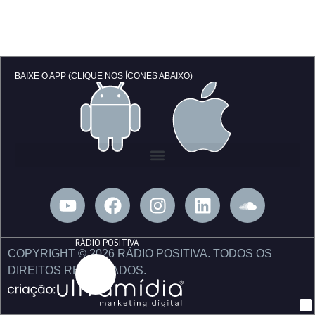
BAIXE O APP (CLIQUE NOS ÍCONES ABAIXO)
Y
F
I
L
S
o
a
n
i
o
u
c
s
n
u
RÁDIO POSITIVA
t
e
t
k
n
COPYRIGHT © 2026 RÁDIO POSITIVA. TODOS OS
u
b
a
e
d
DIREITOS RESERVADOS.
b
o
g
d
c
e
o
r
i
l