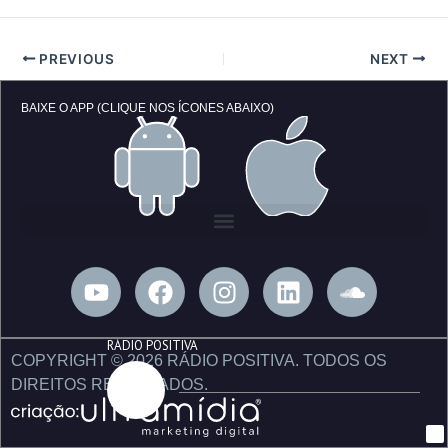
PREVIOUS
NEXT
BAIXE O APP (CLIQUE NOS ÍCONES ABAIXO)
Y
F
I
L
S
o
a
n
i
o
u
c
s
n
u
RÁDIO POSITIVA
t
e
t
k
n
COPYRIGHT © 2026 RÁDIO POSITIVA. TODOS OS
u
b
a
e
d
DIREITOS RESERVADOS.
b
o
g
d
c
e
o
r
i
l