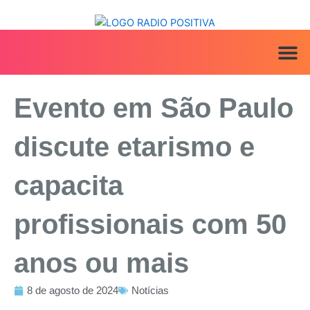
Ir
para
o
conteúdo
ANUNCIE AQ
IRINEU NA MÍ
Evento em São Paulo
discute etarismo e
capacita
profissionais com 50
anos ou mais
8 de agosto de 2024
Notícias