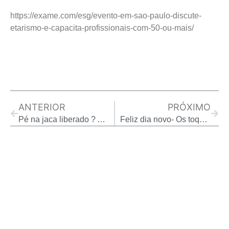
https://exame.com/esg/evento-em-sao-paulo-discute-
etarismo-e-capacita-profissionais-com-50-ou-mais/
Prev
Next
ANTERIOR
PRÓXIMO
Pé na jaca liberado ? Azeite de oliva pode prevenir a ressaca. E o que mais ? ( Revista Galileu)
Feliz dia novo- Os toques do programa de hoje- palavra chave, astral, ponto de luz e mais….