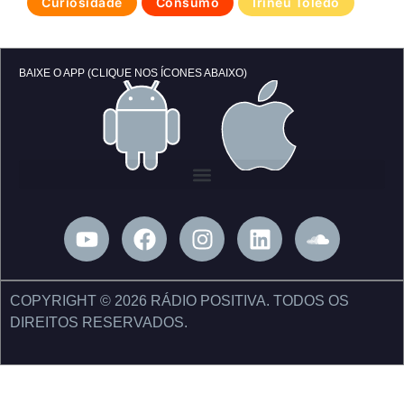
Curiosidade
Consumo
Irineu Toledo
BAIXE O APP (CLIQUE NOS ÍCONES ABAIXO)
Y
F
I
L
S
o
a
n
i
o
u
c
s
n
u
t
e
t
k
n
COPYRIGHT © 2026 RÁDIO POSITIVA. TODOS OS
u
b
a
e
d
DIREITOS RESERVADOS.
b
o
g
d
c
e
o
r
i
l
k
a
n
o