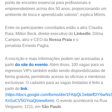
ponto de encontro essencial para profissionais e
empreendedores acima dos 50 anos, proporcionando um
ambiente de troca e aprendizado valioso”, explica Mórris.
Entre os participantes convidados estão a atriz Claudia
Raia; Milton Beck, diretor executivo do
LinkedIn
; Dilma
Campos, atriz e CEO da
Nossa Praia
e o
jornalista Ernesto Paglia.
A inscrição e mais informações podem ser acessadas a
partir
do site do evento
. Além disso, 100 vagas para os
ingressos VIPs também estão sendo disponibilizadas de
forma gratuita, permitindo acesso às oficinas e mentorias
exclusivas. O cadastro para as vagas limitadas é feito a
partir do
link
:
(
https://docs.google.com/forms/d/e/1FAIpQLSebtefDlY
XnSuCV5GYoaQ/viewform
). O evento acontecerá na Rua
Vergueiro, 1211, em
São Paulo
.