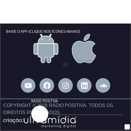
BAIXE O APP (CLIQUE NOS ÍCONES ABAIXO)
Y
F
I
L
S
o
a
n
i
o
u
c
s
n
u
RÁDIO POSITIVA
t
e
t
k
n
COPYRIGHT © 2026 RÁDIO POSITIVA. TODOS OS
u
b
a
e
d
DIREITOS RESERVADOS.
b
o
g
d
c
e
o
r
i
l