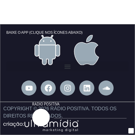
BAIXE O APP (CLIQUE NOS ÍCONES ABAIXO)
Y
F
I
L
S
o
a
n
i
o
u
c
s
n
u
RÁDIO POSITIVA
t
e
t
k
n
COPYRIGHT © 2026 RÁDIO POSITIVA. TODOS OS
u
b
a
e
d
DIREITOS RESERVADOS.
b
o
g
d
c
e
o
r
i
l