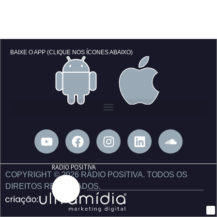
BAIXE O APP (CLIQUE NOS ÍCONES ABAIXO)
Y
F
I
L
S
o
a
n
i
o
u
c
s
n
u
RÁDIO POSITIVA
t
e
t
k
n
COPYRIGHT © 2026 RÁDIO POSITIVA. TODOS OS
u
b
a
e
d
DIREITOS RESERVADOS.
b
o
g
d
c
e
o
r
i
l