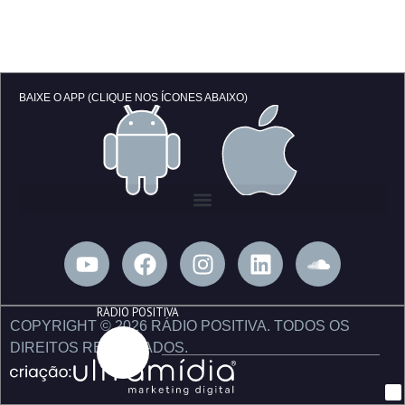
BAIXE O APP (CLIQUE NOS ÍCONES ABAIXO)
Y
F
I
L
S
o
a
n
i
o
u
c
s
n
u
RÁDIO POSITIVA
t
e
t
k
n
COPYRIGHT © 2026 RÁDIO POSITIVA. TODOS OS
u
b
a
e
d
DIREITOS RESERVADOS.
b
o
g
d
c
e
o
r
i
l