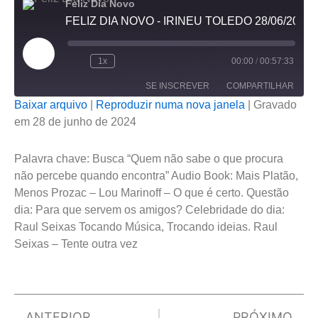
Feliz Dia Novo
FELIZ DIA NOVO - IRINEU TOLEDO 28/06/2024
Reproduzir
episódio
1x
00:00
/
00:57:33
SE INSCREVER
COMPARTILHAR
Baixar arquivo
|
Reproduzir numa nova janela
|
Gravado
em 28 de junho de 2024
COMPARTILHAR
FEED RSS
LINK
Palavra chave: Busca “Quem não sabe o que procura
não percebe quando encontra” Audio Book: Mais Platão,
INCORPORAR
Menos Prozac – Lou Marinoff – O que é certo. Questão
dia: Para que servem os amigos? Celebridade do dia:
Raul Seixas Tocando Música, Trocando ideias. Raul
Seixas – Tente outra vez
Prev
Next
ANTERIOR
PRÓXIMO