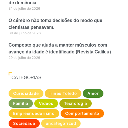
de demência
31 de julho de 2026
O cérebro não toma decisões do modo que
cientistas pensavam.
30 de julho de 2026
Composto que ajuda a manter músculos com
avanço da idade é identificado (Revista Galileu)
29 de julho de 2026
CATEGORIAS
Curiosidade
Irineu Toledo
Amor
Família
Vídeos
Tecnologia
Empreendedorismo
Comportamento
Sociedade
uncategorized