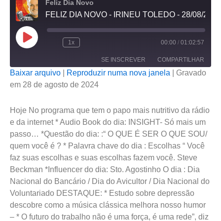
Feliz Dia Novo
FELIZ DIA NOVO - IRINEU TOLEDO - 28/08/2024
Reproduzir
episódio
1x
00:00
/
01:02:57
SE INSCREVER
COMPARTILHAR
Baixar arquivo
|
Reproduzir numa nova janela
|
Gravado
em 28 de agosto de 2024
COMPARTILHAR
FEED RSS
LINK
Hoje No programa que tem o papo mais nutritivo da rádio
e da internet * Audio Book do dia: INSIGHT- Só mais um
INCORPORAR
passo… *Questão do dia: :“ O QUE É SER O QUE SOU/
quem você é ? * Palavra chave do dia : Escolhas “ Você
faz suas escolhas e suas escolhas fazem você. Steve
Beckman *Influencer do dia: Sto. Agostinho O dia : Dia
Nacional do Bancário / Dia do Avicultor / Dia Nacional do
Voluntariado DESTAQUE: * Estudo sobre depressão
descobre como a música clássica melhora nosso humor
– * O futuro do trabalho não é uma força, é uma rede”, diz