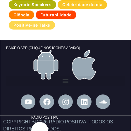
Keynote Speakers
Celebridade do dia
Ciência
Futurabilidade
Positive-se Talks
BAIXE O APP (CLIQUE NOS ÍCONES ABAIXO)
Y
F
I
L
S
o
a
n
i
o
u
c
s
n
u
RÁDIO POSITIVA
t
e
t
k
n
COPYRIGHT © 2026 RÁDIO POSITIVA. TODOS OS
u
b
a
e
d
DIREITOS RESERVADOS.