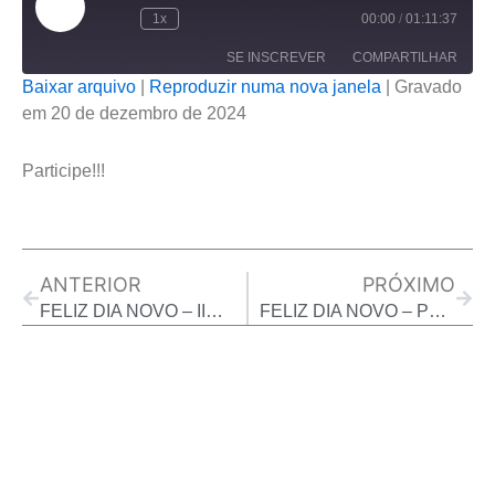
episódio
1x
00:00
/
01:11:37
SE INSCREVER
COMPARTILHAR
Baixar arquivo
|
Reproduzir numa nova janela
|
Gravado
em 20 de dezembro de 2024
COMPARTILHAR
FEED RSS
LINK
Participe!!!
INCORPORAR
Prev
Next
ANTERIOR
PRÓXIMO
FELIZ DIA NOVO – IIRNEU TOLEDO – 19/12/2024
FELIZ DIA NOVO – PROGRAMA O SEU PRIMEIRO 13/01/2025