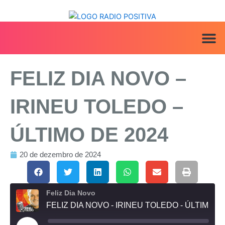
Ir
para
o
conteúdo
ANUNCIE AQ
IRINEU NA MÍ
FELIZ DIA NOVO –
IRINEU TOLEDO –
ÚLTIMO DE 2024
20 de dezembro de 2024
Feliz Dia Novo
FELIZ DIA NOVO - IRINEU TOLEDO - ÚLTIMO DE 2024
Reproduzir