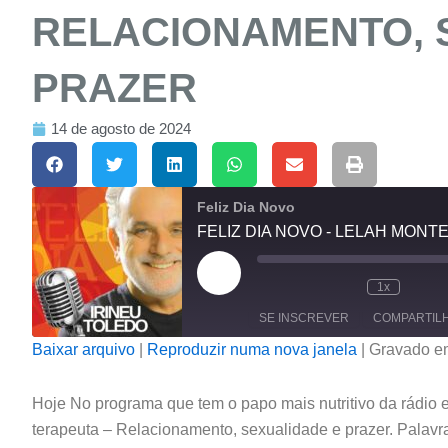
RELACIONAMENTO, 
PRAZER
14 de agosto de 2024
Feliz Dia Novo
Reproduzir
episódio
1x
SE INSCREVER
COMPARTIL
Baixar arquivo
|
Reproduzir numa nova janela
|
Gravado e
COMPARTILHAR
FEED RSS
Hoje No programa que tem o papo mais nutritivo da rádio e 
LINK
terapeuta – Relacionamento, sexualidade e prazer. Palavra