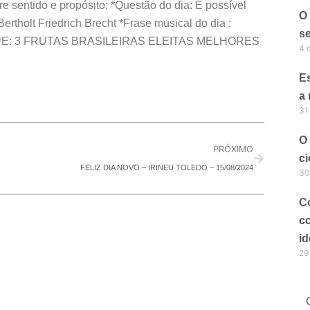
e sentido e propósito: *Questão do dia: É possível
O
Bertholt Friedrich Brecht *Frase musical do dia :
se
STAQUE: 3 FRUTAS BRASILEIRAS ELEITAS MELHORES
4 
Es
Next
a
31
O
PRÓXIMO
ci
FELIZ DIA NOVO – IRINEU TOLEDO – 15/08/2024
30
C
c
id
29