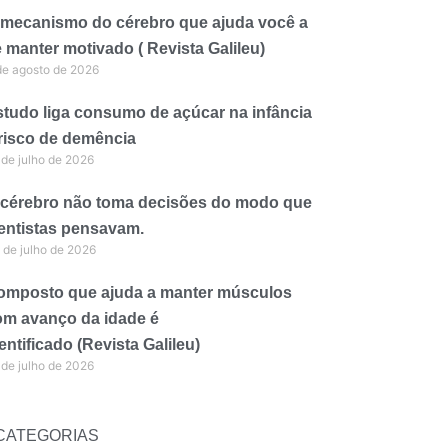
 mecanismo do cérebro que ajuda você a
 manter motivado ( Revista Galileu)
de agosto de 2026
tudo liga consumo de açúcar na infância
 risco de demência
 de julho de 2026
 cérebro não toma decisões do modo que
entistas pensavam.
 de julho de 2026
omposto que ajuda a manter músculos
om avanço da idade é
entificado (Revista Galileu)
 de julho de 2026
CATEGORIAS