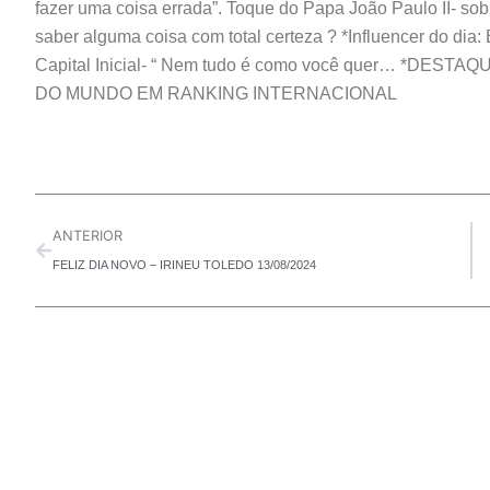
fazer uma coisa errada”. Toque do Papa João Paulo II- sobr
INCORPORAR
saber alguma coisa com total certeza ? *Influencer do dia: 
Capital Inicial- “ Nem tudo é como você quer… *DE
DO MUNDO EM RANKING INTERNACIONAL
Prev
ANTERIOR
FELIZ DIA NOVO – IRINEU TOLEDO 13/08/2024