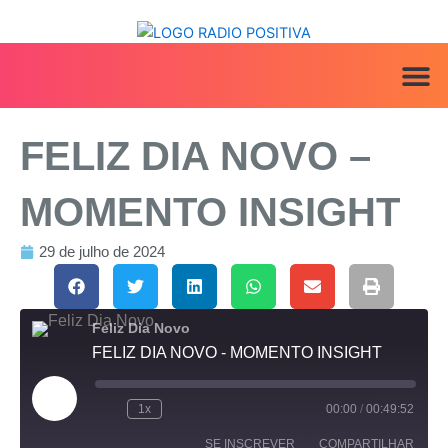
Ir
para
o
conteúdo
ANUNCIE AQ
IRINEU NA MÍ
FELIZ DIA NOVO –
MOMENTO INSIGHT
29 de julho de 2024
Feliz Dia Novo
FELIZ DIA NOVO - MOMENTO INSIGHT
Reproduzir
episódio
1x
00:00
/
00:49:52
SE INSCREVER
COMPARTILHAR