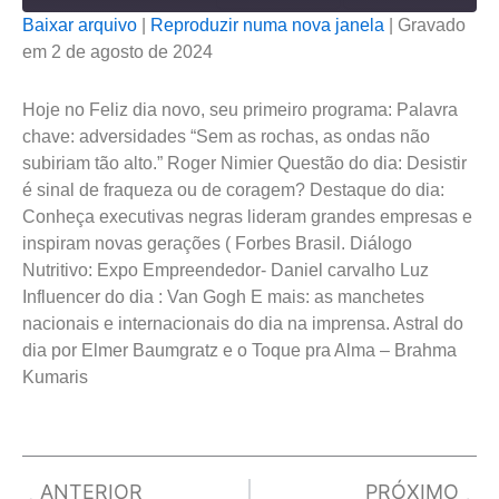
Baixar arquivo
|
Reproduzir numa nova janela
|
Gravado
em 2 de agosto de 2024
COMPARTILHAR
FEED RSS
LINK
Hoje no Feliz dia novo, seu primeiro programa: Palavra
chave: adversidades “Sem as rochas, as ondas não
INCORPORAR
subiriam tão alto.” Roger Nimier Questão do dia: Desistir
é sinal de fraqueza ou de coragem? Destaque do dia:
Conheça executivas negras lideram grandes empresas e
inspiram novas gerações ( Forbes Brasil. Diálogo
Nutritivo: Expo Empreendedor- Daniel carvalho Luz
Influencer do dia : Van Gogh E mais: as manchetes
nacionais e internacionais do dia na imprensa. Astral do
dia por Elmer Baumgratz e o Toque pra Alma – Brahma
Kumaris
Prev
Next
ANTERIOR
PRÓXIMO