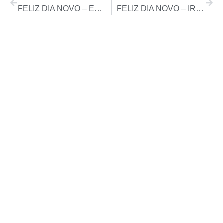
FELIZ DIA NOVO – ERIK PENNA – A ARTE DE ENCANTAR CLIENTES – EXPO EMPREENDEDOR
FELIZ DIA NOVO – IRINEU TOLEDO – 30/07/2024