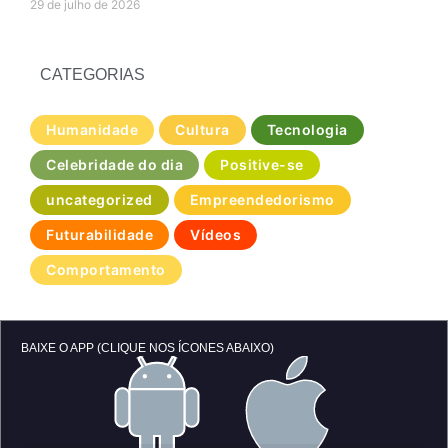
29 de julho de 2026
CATEGORIAS
Humanidade
Cultura
Tecnologia
Celebridade do dia
Positive-se
uncategorized
Empreendedorismo
Futurabilidade
Vídeos
Comportamento
BAIXE O APP (CLIQUE NOS ÍCONES ABAIXO)