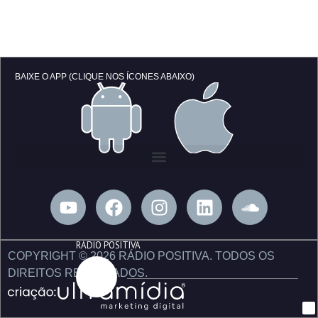
BAIXE O APP (CLIQUE NOS ÍCONES ABAIXO)
Y
F
I
L
S
o
a
n
i
o
u
c
s
n
u
RÁDIO POSITIVA
t
e
t
k
n
COPYRIGHT © 2026 RÁDIO POSITIVA. TODOS OS
u
b
a
e
d
DIREITOS RESERVADOS.
b
o
g
d
c
e
o
r
i
l