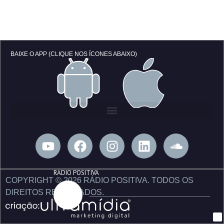
BAIXE O APP (CLIQUE NOS ÍCONES ABAIXO)
Y
F
I
L
S
o
a
n
i
o
u
c
s
n
u
RÁDIO POSITIVA
t
e
t
k
n
COPYRIGHT © 2026 RÁDIO POSITIVA. TODOS OS
u
b
a
e
d
DIREITOS RESERVADOS.
b
o
g
d
c
e
o
r
i
l