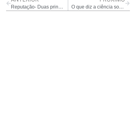
Reputação- Duas principais ações morais que moldam sua imagem.
O que diz a ciência sobre vigiar o ex nas redes sociais…