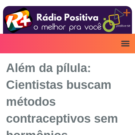
Ir
para
o
conteúdo
ANUNCIE AQ
IRINEU NA MÍ
Além da pílula:
Cientistas buscam
métodos
contraceptivos sem