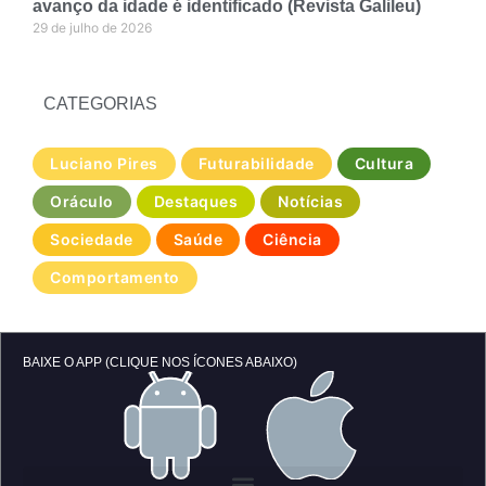
avanço da idade é identificado (Revista Galileu)
29 de julho de 2026
CATEGORIAS
Luciano Pires
Futurabilidade
Cultura
Oráculo
Destaques
Notícias
Sociedade
Saúde
Ciência
Comportamento
BAIXE O APP (CLIQUE NOS ÍCONES ABAIXO)