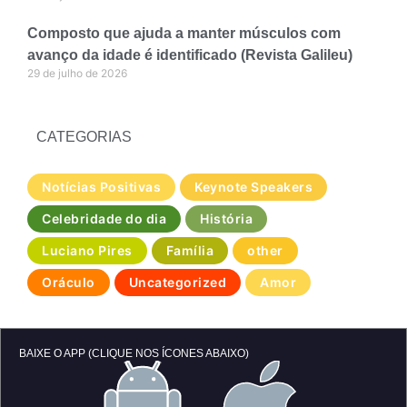
Composto que ajuda a manter músculos com
avanço da idade é identificado (Revista Galileu)
29 de julho de 2026
CATEGORIAS
Notícias Positivas
Keynote Speakers
Celebridade do dia
História
Luciano Pires
Família
other
Oráculo
Uncategorized
Amor
BAIXE O APP (CLIQUE NOS ÍCONES ABAIXO)