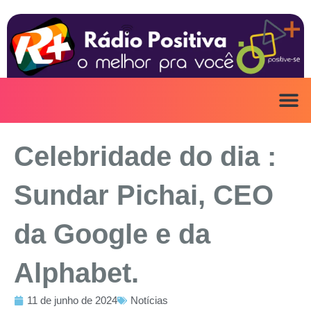
Ir
para
o
conteúdo
ANUNCIE AQ
IRINEU NA MÍ
Celebridade do dia :
Sundar Pichai, CEO
da Google e da
Alphabet.
11 de junho de 2024
Notícias