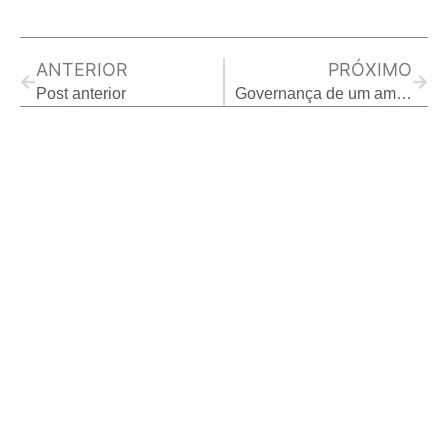
Prev
Next
ANTERIOR
PRÓXIMO
Post anterior
Governança de um amanhã e de futuros ( Exame/ESG)