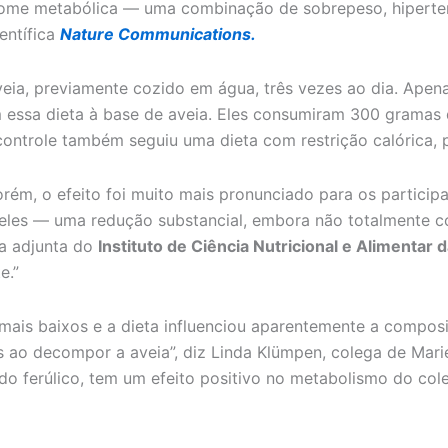
ome metabólica — uma combinação de sobrepeso, hipertensã
entífica
Nature Communications.
ia, previamente cozido em água, três vezes ao dia. Apena
 essa dieta à base de aveia. Eles consumiram 300 gramas
controle também seguiu uma dieta com restrição calórica,
m, o efeito foi muito mais pronunciado para os participan
ara eles — uma redução substancial, embora não totalmente
ra adjunta do
Instituto de Ciência Nutricional e Alimentar 
e.”
mais baixos e a dieta influenciou aparentemente a compos
ao decompor a aveia”, diz Linda Klümpen, colega de Marie-C
 ferúlico, tem um efeito positivo no metabolismo do cole