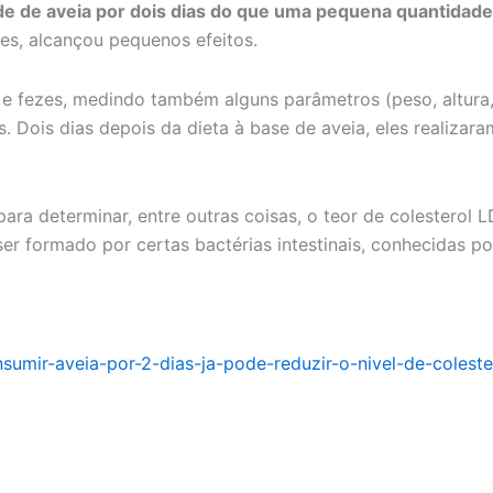
e de aveia por dois dias do que uma pequena quantidade
ões, alcançou pequenos efeitos.
e fezes, medindo também alguns parâmetros (peso, altura, 
es. Dois dias depois da dieta à base de aveia, eles realiz
ara determinar, entre outras coisas, o teor de colestero
ser formado por certas bactérias intestinais, conhecidas p
nsumir-aveia-por-2-dias-ja-pode-reduzir-o-nivel-de-colest