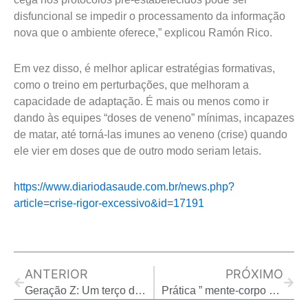
disfuncional se impedir o processamento da informação
nova que o ambiente oferece,” explicou Ramón Rico.
Em vez disso, é melhor aplicar estratégias formativas,
como o treino em perturbações, que melhoram a
capacidade de adaptação. É mais ou menos como ir
dando às equipes “doses de veneno” mínimas, incapazes
de matar, até torná-las imunes ao veneno (crise) quando
ele vier em doses que de outro modo seriam letais.
https://www.diariodasaude.com.br/news.php?
article=crise-rigor-excessivo&id=17191
Prev
Next
ANTERIOR
PRÓXIMO
Geração Z: Um terço dos homens acha que esposa deve obedecer (DW)
Prática ” mente-corpo milenar” reduz pressão arterial sem medicamentos