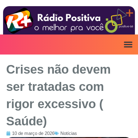
Ir
para
o
conteúdo
ANUNCIE AQ
IRINEU NA MÍ
Crises não devem
ser tratadas com
rigor excessivo (
Saúde)
10 de março de 2026
Notícias