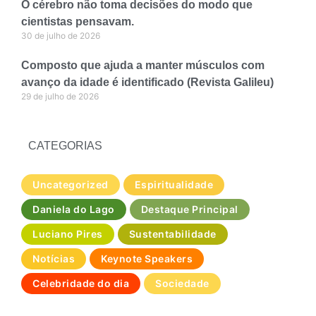
O cérebro não toma decisões do modo que
cientistas pensavam.
30 de julho de 2026
Composto que ajuda a manter músculos com
avanço da idade é identificado (Revista Galileu)
29 de julho de 2026
CATEGORIAS
Uncategorized
Espiritualidade
Daniela do Lago
Destaque Principal
Luciano Pires
Sustentabilidade
Notícias
Keynote Speakers
Celebridade do dia
Sociedade