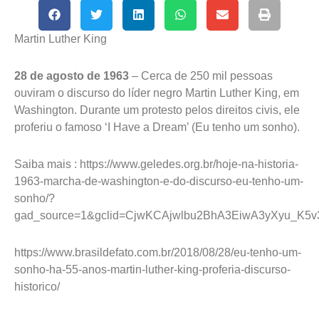
Martin Luther King
28 de agosto de 1963
– Cerca de 250 mil pessoas
ouviram o discurso do líder negro Martin Luther King, em
Washington. Durante um protesto pelos direitos civis, ele
proferiu o famoso ‘I Have a Dream’ (Eu tenho um sonho).
Saiba mais : https://www.geledes.org.br/hoje-na-historia-
1963-marcha-de-washington-e-do-discurso-eu-tenho-um-
sonho/?
gad_source=1&gclid=CjwKCAjwlbu2BhA3EiwA3yXyu_K
https://www.brasildefato.com.br/2018/08/28/eu-tenho-um-
sonho-ha-55-anos-martin-luther-king-proferia-discurso-
historico/