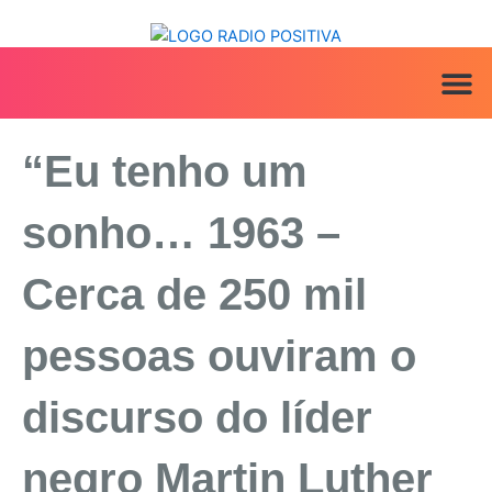
Ir
para
o
conteúdo
ANUNCIE AQ
IRINEU NA MÍ
“Eu tenho um
sonho… 1963 –
Cerca de 250 mil
pessoas ouviram o
discurso do líder
negro Martin Luther