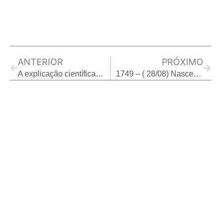
Prev
Next
ANTERIOR
PRÓXIMO
A explicação científica sobre os efeitos da oração no cérebro…
1749 – ( 28/08) Nasceu Johann Wolfgang Goethe. ” Quem tem bastante no seu interior, pouco precisa de fora.