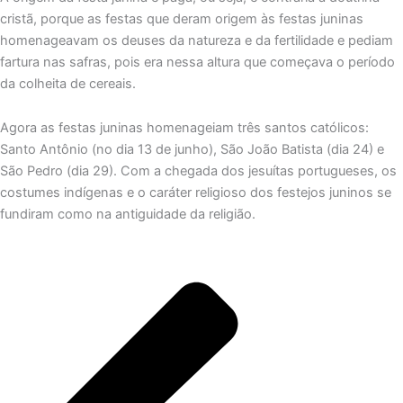
cristã, porque as festas que deram origem às festas juninas
homenageavam os deuses da natureza e da fertilidade e pediam
fartura nas safras, pois era nessa altura que começava o período
da colheita de cereais.
Agora as festas juninas homenageiam três santos católicos:
Santo Antônio (no dia 13 de junho), São João Batista (dia 24) e
São Pedro (dia 29). Com a chegada dos jesuítas portugueses, os
costumes indígenas e o caráter religioso dos festejos juninos se
fundiram como na antiguidade da religião.