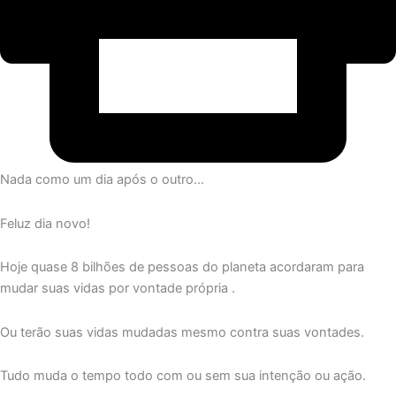
Nada como um dia após o outro…
Feluz dia novo!
Hoje quase 8 bilhões de pessoas do planeta acordaram para
mudar suas vidas por vontade própria .
Ou terão suas vidas mudadas mesmo contra suas vontades.
Tudo muda o tempo todo com ou sem sua intenção ou ação.