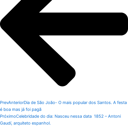
Prev
Anterior
Dia de São João- O mais popular dos Santos. A festa
é boa mas já foi pagã
Próximo
Celebridade do dia: Nasceu nessa data 1852 – Antoni
Gaudí, arquiteto espanhol.